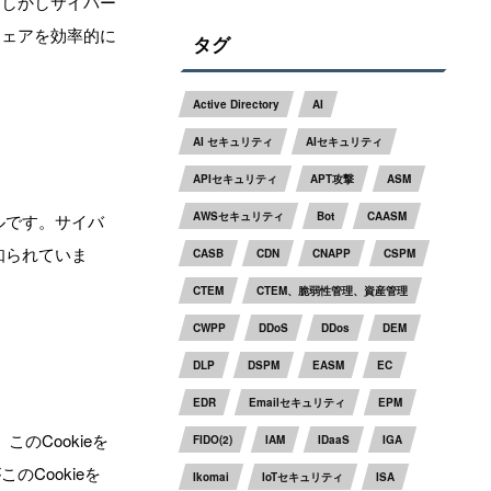
。しかしサイバー
ウェアを効率的に
タグ
Active Directory
AI
AI セキュリティ
AIセキュリティ
APIセキュリティ
APT攻撃
ASM
AWSセキュリティ
Bot
CAASM
ルです。サイバ
知られていま
CASB
CDN
CNAPP
CSPM
CTEM
CTEM、脆弱性管理、資産管理
CWPP
DDoS
DDos
DEM
DLP
DSPM
EASM
EC
EDR
Emailセキュリティ
EPM
のCookieを
FIDO(2)
IAM
IDaaS
IGA
Cookieを
Ikomai
IoTセキュリティ
ISA