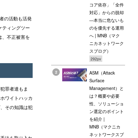
コア依存」「全件
対応」からの脱却
者の活動も活発
―本当に危ないも
ケティングツー
のを優先する運用
へ | MNB（マク
は、不正被害を
ニカネットワーク
スブログ）
292pv
2
ASM（Attack
Surface
Management）と
ー犯罪者達もま
は？概要や必要
やホワイトハッカ
性、ソリューショ
ば、その知識は犯
ン選定のポイント
を紹介 |
MNB（マクニカ
ネットワークスブ
の手法を取り入れ