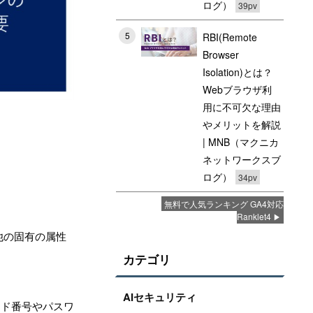
ログ）
39pv
5
RBI(Remote
Browser
Isolation)とは？
Webブラウザ利
用に不可欠な理由
やメリットを解説
| MNB（マクニカ
ネットワークスブ
ログ）
34pv
無料で人気ランキング GA4対応
Ranklet4
他の固有の属性
カテゴリ
AIセキュリティ
ード番号やパスワ