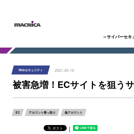
～サイバーセキ
2021.05.19
Webセキュリティ
被害急増！ECサイトを狙う
EC
アカウント乗っ取り
偽アカウント
│