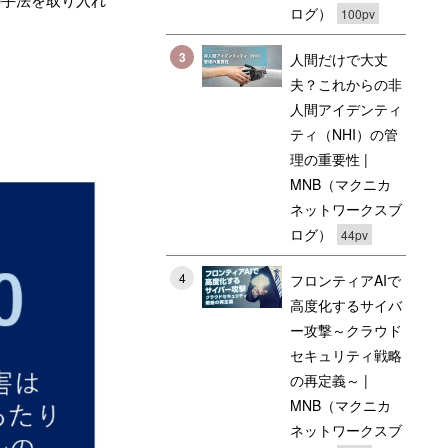
ログ）
100pv
3
人間だけで大丈
夫？これからの非
人間アイデンティ
ティ（NHI）の管
理の重要性 |
MNB（マクニカ
ネットワークスブ
ログ）
44pv
4
フロンティアAIで
高度化するサイバ
ー攻撃～クラウド
セキュリティ戦略
の再定義～ |
MNB（マクニカ
ネットワークスブ