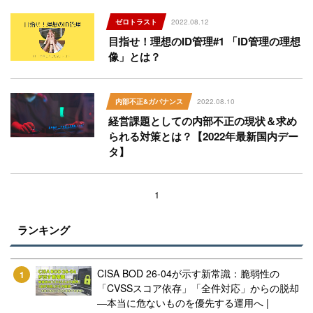
2022.08.12
ゼロトラスト
目指せ！理想のID管理#1 「ID管理の理想
像」とは？
2022.08.10
内部不正&ガバナンス
経営課題としての内部不正の現状＆求め
られる対策とは？【2022年最新国内デー
タ】
1
ランキング
CISA BOD 26-04が示す新常識：脆弱性の
1
「CVSSスコア依存」「全件対応」からの脱却
―本当に危ないものを優先する運用へ |