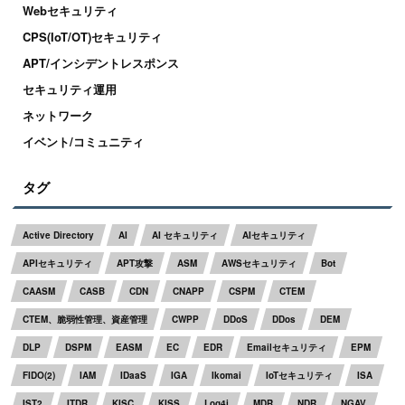
Webセキュリティ
CPS(IoT/OT)セキュリティ
APT/インシデントレスポンス
セキュリティ運用
ネットワーク
イベント/コミュニティ
タグ
Active Directory
AI
AI セキュリティ
AIセキュリティ
APIセキュリティ
APT攻撃
ASM
AWSセキュリティ
Bot
CAASM
CASB
CDN
CNAPP
CSPM
CTEM
CTEM、脆弱性管理、資産管理
CWPP
DDoS
DDos
DEM
DLP
DSPM
EASM
EC
EDR
Emailセキュリティ
EPM
FIDO(2)
IAM
IDaaS
IGA
Ikomai
IoTセキュリティ
ISA
IST2
ITDR
KISC
KISS
Log4j
MDR
NDR
NGAV