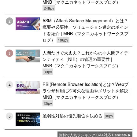
MNB（マクニカネットワークスブログ）
249pv
ASM（Attack Surface Management）とは？
2
概要や必要性、ソリューション選定のポイン
トを紹介 | MNB（マクニカネットワークスブ
ログ）
106pv
人間だけで大丈夫？これからの非人間アイデ
3
ンティティ（NHI）の管理の重要性 |
MNB（マクニカネットワークスブログ）
39pv
RBI(Remote Browser Isolation)とは？Webブ
4
ラウザ利用に不可欠な理由やメリットを解説 |
MNB（マクニカネットワークスブログ）
35pv
脆弱性対処の優先順位を決める
30pv
5
無料で人気ランキング GA4対応 Ranklet4