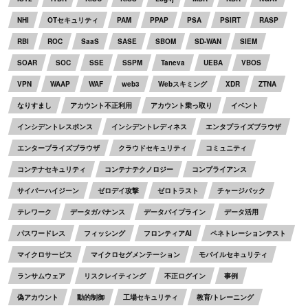
NHI
OTセキュリティ
PAM
PPAP
PSA
PSIRT
RASP
RBI
ROC
SaaS
SASE
SBOM
SD-WAN
SIEM
SOAR
SOC
SSE
SSPM
Taneva
UEBA
VBOS
VPN
WAAP
WAF
web3
Webスキミング
XDR
ZTNA
なりすまし
アカウント不正利用
アカウント乗っ取り
イベント
インシデントレスポンス
インシデントレディネス
エンタプライズブラウザ
エンタープライズブラウザ
クラウドセキュリティ
コミュニティ
コンテナセキュリティ
コンテナテクノロジー
コンプライアンス
サイバーハイジーン
ゼロデイ攻撃
ゼロトラスト
チャージバック
テレワーク
データガバナンス
データパイプライン
データ活用
パスワードレス
フィッシング
フロンティアAI
ペネトレーションテスト
マイクロサービス
マイクロセグメンテーション
モバイルセキュリティ
ランサムウェア
リスクレイティング
不正ログイン
事例
偽アカウント
動的制御
工場セキュリティ
教育/トレーニング