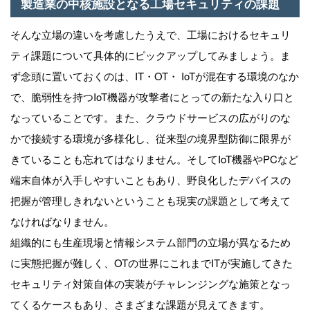
製造業の中核施設となる工場セキュリティの課題
そんな立場の違いを考慮したうえで、工場におけるセキュリ
ティ課題について具体的にピックアップしてみましょう。ま
ず念頭に置いておくのは、IT・OT・ IoTが混在する環境のなか
で、脆弱性を持つIoT機器が攻撃者にとっての新たな入り口と
なっていることです。また、クラウドサービスの広がりのな
かで接続する環境が多様化し、従来型の境界型防御に限界が
きていることも忘れてはなりません。そしてIoT機器やPCなど
端末自体が入手しやすいこともあり、野良化したデバイスの
把握が管理しきれないということも現実の課題として考えて
なければなりません。
組織的にも生産現場と情報システム部門の立場が異なるため
に実態把握が難しく、OTの世界にこれまでITが実施してきた
セキュリティ対策自体の実装がチャレンジングな施策となっ
てくるケースもあり、さまざまな課題が見えてきます。