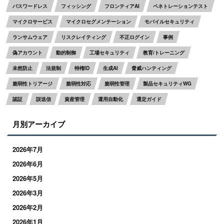
パスワードレス
フィッシング
フロンティアAI
ペネトレーションテスト
マイクロサービス
マイクロセグメンテーション
モバイルセキュリティ
ランサムウェア
リスクレイティング
不正ログイン
事例
偽アカウント
動的制御
工場セキュリティ
教育/トレーニング
未然防止
法規制
特権ID
生成AI
脅威ハンティング
脆弱性トリアージ
脆弱性対応
脆弱性管理
製品セキュリティWG
認証
誤送信
資産管理
運用自動化
選定ガイド
月別アーカイブ
2026年7月
2026年6月
2026年5月
2026年3月
2026年2月
2026年1月