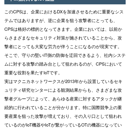
このCPSは、企業におけるDXを加速させるために重要なシス
テムではありますが、逆に企業を狙う攻撃者にとっても、
CPSは格好の標的となってきます。企業においては、以前か
らさまざまなセキュリティ対策が施されていることから、攻
撃者にとっても大変な労力が伴うことになるのが現実です。
そこで、守りの堅いIT側の防御を迂回できるよう、社内システ
ムに対する攻撃の踏み台として狙われるのが、CPSにおいて
重要な役割を果たすIoTです。
実はマクニカネットワークスが2013年から設置しているセキ
ュリティ研究センターによる観測結果からも、さまざまな攻
撃者グループによって、あらゆる産業に対するアタックが継
続的に行われていることが分かります。特に国際競争上の重
要産業を狙った攻撃が増えており、その入り口として狙われ
ているのがIoT機器やIoTが繋がっているOTの機器になってい