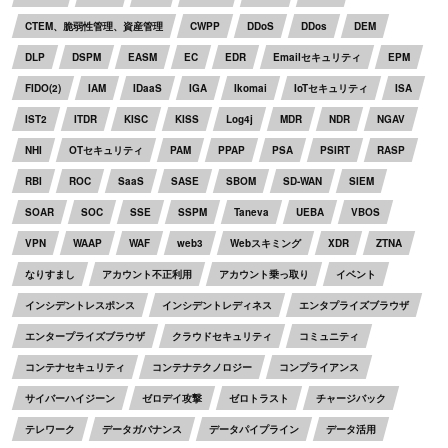
CTEM、脆弱性管理、資産管理
CWPP
DDoS
DDos
DEM
DLP
DSPM
EASM
EC
EDR
Emailセキュリティ
EPM
FIDO(2)
IAM
IDaaS
IGA
Ikomai
IoTセキュリティ
ISA
IST2
ITDR
KISC
KISS
Log4j
MDR
NDR
NGAV
NHI
OTセキュリティ
PAM
PPAP
PSA
PSIRT
RASP
RBI
ROC
SaaS
SASE
SBOM
SD-WAN
SIEM
SOAR
SOC
SSE
SSPM
Taneva
UEBA
VBOS
VPN
WAAP
WAF
web3
Webスキミング
XDR
ZTNA
なりすまし
アカウント不正利用
アカウント乗っ取り
イベント
インシデントレスポンス
インシデントレディネス
エンタプライズブラウザ
エンタープライズブラウザ
クラウドセキュリティ
コミュニティ
コンテナセキュリティ
コンテナテクノロジー
コンプライアンス
サイバーハイジーン
ゼロデイ攻撃
ゼロトラスト
チャージバック
テレワーク
データガバナンス
データパイプライン
データ活用