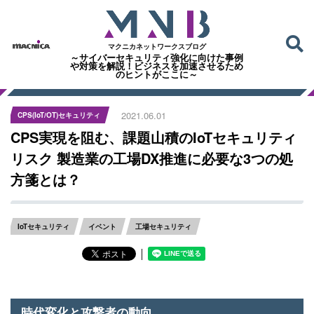
マクニカネットワークスブログ
～サイバーセキュリティ強化に向けた事例
や対策を解説！ビジネスを加速させるため
のヒントがここに～
2021.06.01
CPS(IoT/OT)セキュリティ
CPS実現を阻む、課題山積のIoTセキュリティ
リスク 製造業の工場DX推進に必要な3つの処
方箋とは？
IoTセキュリティ
イベント
工場セキュリティ
│
時代変化と攻撃者の動向