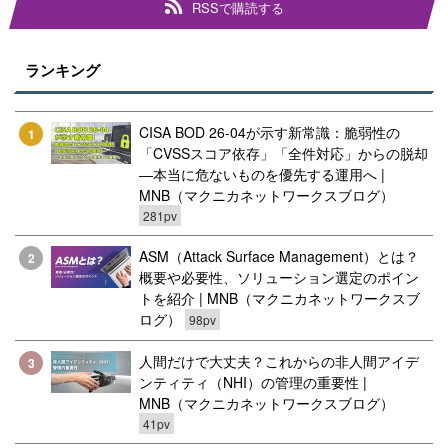
RSSで購読する
ランキング
CISA BOD 26-04が示す新常識：脆弱性の
1
「CVSSスコア依存」「全件対応」からの脱却
―本当に危ないものを優先する運用へ |
MNB（マクニカネットワークスブログ）
281pv
ASM（Attack Surface Management）とは？
2
概要や必要性、ソリューション選定のポイン
トを紹介 | MNB（マクニカネットワークスブ
ログ）
98pv
人間だけで大丈夫？これからの非人間アイデ
3
ンティティ（NHI）の管理の重要性 |
MNB（マクニカネットワークスブログ）
41pv