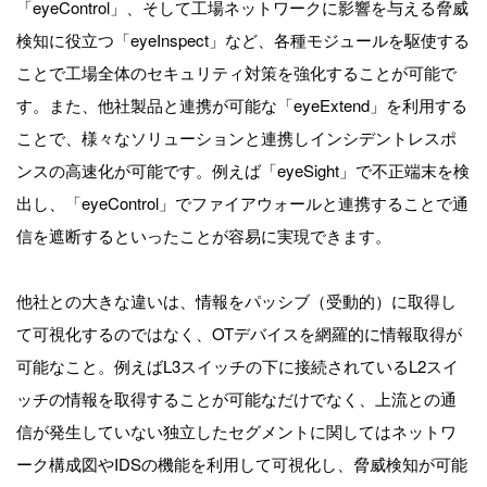
「eyeControl」、そして工場ネットワークに影響を与える脅威
検知に役立つ「eyeInspect」など、各種モジュールを駆使する
ことで工場全体のセキュリティ対策を強化することが可能で
す。また、他社製品と連携が可能な「eyeExtend」を利用する
ことで、様々なソリューションと連携しインシデントレスポ
ンスの高速化が可能です。例えば「eyeSight」で不正端末を検
出し、「eyeControl」でファイアウォールと連携することで通
信を遮断するといったことが容易に実現できます。
他社との大きな違いは、情報をパッシブ（受動的）に取得し
て可視化するのではなく、OTデバイスを網羅的に情報取得が
可能なこと。例えばL3スイッチの下に接続されているL2スイ
ッチの情報を取得することが可能なだけでなく、上流との通
信が発生していない独立したセグメントに関してはネットワ
ーク構成図やIDSの機能を利用して可視化し、脅威検知が可能