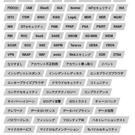
FIDO(2)
IAM
IDaaS
IGA
Ikomai
IoTセキュリティ
ISA
IST2
ITDR
KISC
KISS
Log4j
MDR
NDR
NGAV
NHI
OTセキュリティ
PAM
PPAP
PSA
PSIRT
RASP
RBI
ROC
SaaS
SASE
SBOM
SD-WAN
SIEM
SOAR
SOC
SSE
SSPM
Taneva
UEBA
VBOS
VPN
WAAP
WAF
web3
Webスキミング
XDR
ZTNA
なりすまし
アカウント不正利用
アカウント乗っ取り
イベント
インシデントレスポンス
インシデントレディネス
エンタプライズブラウザ
エンタープライズブラウザ
クラウドセキュリティ
コミュニティ
コンテナセキュリティ
コンテナテクノロジー
コンプライアンス
サイバーハイジーン
ゼロデイ攻撃
ゼロトラスト
チャージバック
テレワーク
データガバナンス
データパイプライン
データ活用
パスワードレス
フィッシング
フロンティアAI
ペネトレーションテスト
マイクロサービス
マイクロセグメンテーション
モバイルセキュリティ