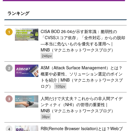
ランキング
CISA BOD 26-04が示す新常識：脆弱性の
1
「CVSSスコア依存」「全件対応」からの脱却
―本当に危ないものを優先する運用へ |
MNB（マクニカネットワークスブログ）
246pv
ASM（Attack Surface Management）とは？
2
概要や必要性、ソリューション選定のポイン
トを紹介 | MNB（マクニカネットワークスブ
ログ）
105pv
人間だけで大丈夫？これからの非人間アイデ
3
ンティティ（NHI）の管理の重要性 |
MNB（マクニカネットワークスブログ）
38pv
RBI(Remote Browser Isolation)とは？Webブ
4