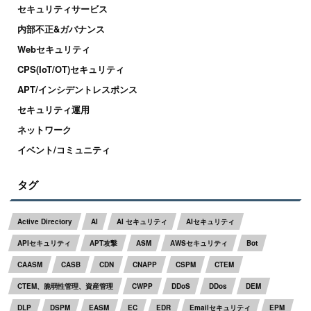
セキュリティサービス
内部不正&ガバナンス
Webセキュリティ
CPS(IoT/OT)セキュリティ
APT/インシデントレスポンス
セキュリティ運用
ネットワーク
イベント/コミュニティ
タグ
Active Directory
AI
AI セキュリティ
AIセキュリティ
APIセキュリティ
APT攻撃
ASM
AWSセキュリティ
Bot
CAASM
CASB
CDN
CNAPP
CSPM
CTEM
CTEM、脆弱性管理、資産管理
CWPP
DDoS
DDos
DEM
DLP
DSPM
EASM
EC
EDR
Emailセキュリティ
EPM