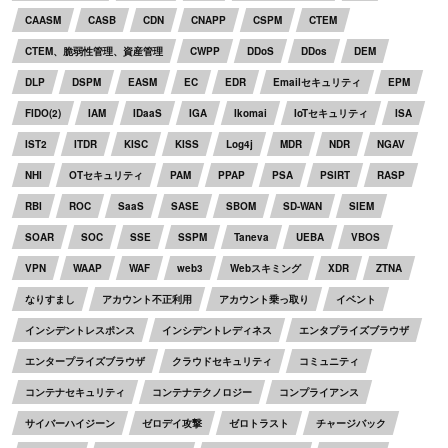
CAASM
CASB
CDN
CNAPP
CSPM
CTEM
CTEM、脆弱性管理、資産管理
CWPP
DDoS
DDos
DEM
DLP
DSPM
EASM
EC
EDR
Emailセキュリティ
EPM
FIDO(2)
IAM
IDaaS
IGA
Ikomai
IoTセキュリティ
ISA
IST2
ITDR
KISC
KISS
Log4j
MDR
NDR
NGAV
NHI
OTセキュリティ
PAM
PPAP
PSA
PSIRT
RASP
RBI
ROC
SaaS
SASE
SBOM
SD-WAN
SIEM
SOAR
SOC
SSE
SSPM
Taneva
UEBA
VBOS
VPN
WAAP
WAF
web3
Webスキミング
XDR
ZTNA
なりすまし
アカウント不正利用
アカウント乗っ取り
イベント
インシデントレスポンス
インシデントレディネス
エンタプライズブラウザ
エンタープライズブラウザ
クラウドセキュリティ
コミュニティ
コンテナセキュリティ
コンテナテクノロジー
コンプライアンス
サイバーハイジーン
ゼロデイ攻撃
ゼロトラスト
チャージバック