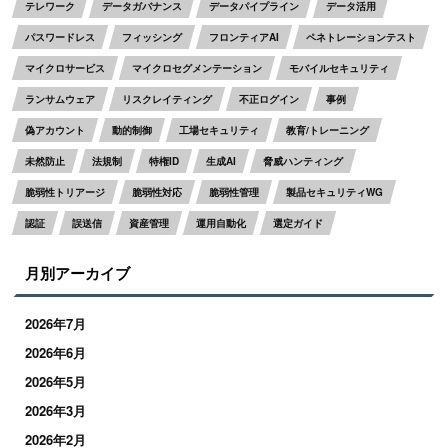
テレワーク
データガバナンス
データパイプライン
データ活用
パスワードレス
フィッシング
フロンティアAI
ペネトレーションテスト
マイクロサービス
マイクロセグメンテーション
モバイルセキュリティ
ランサムウェア
リスクレイティング
不正ログイン
事例
偽アカウント
動的制御
工場セキュリティ
教育/トレーニング
未然防止
法規制
特権ID
生成AI
脅威ハンティング
脆弱性トリアージ
脆弱性対応
脆弱性管理
製品セキュリティWG
認証
誤送信
資産管理
運用自動化
選定ガイド
月別アーカイブ
2026年7月
2026年6月
2026年5月
2026年3月
2026年2月