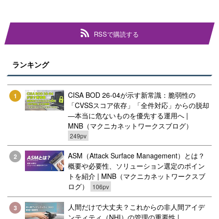
RSSで購読する
ランキング
CISA BOD 26-04が示す新常識：脆弱性の
1
「CVSSスコア依存」「全件対応」からの脱却
―本当に危ないものを優先する運用へ |
MNB（マクニカネットワークスブログ）
249pv
ASM（Attack Surface Management）とは？
2
概要や必要性、ソリューション選定のポイン
トを紹介 | MNB（マクニカネットワークスブ
ログ）
106pv
人間だけで大丈夫？これからの非人間アイデ
3
ンティティ（NHI）の管理の重要性 |