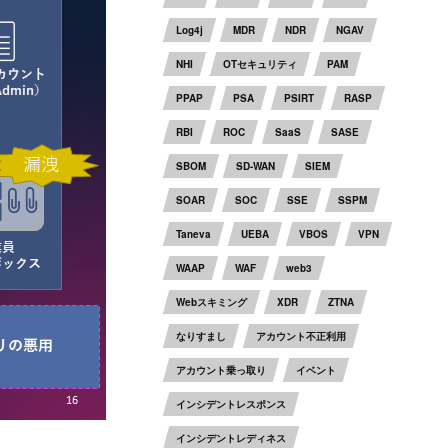
Log4j
MDR
NDR
NGAV
NHI
OTセキュリティ
PAM
PPAP
PSA
PSIRT
RASP
RBI
ROC
SaaS
SASE
SBOM
SD-WAN
SIEM
SOAR
SOC
SSE
SSPM
Taneva
UEBA
VBOS
VPN
WAAP
WAF
web3
Webスキミング
XDR
ZTNA
なりすまし
アカウント不正利用
アカウント乗っ取り
イベント
インシデントレスポンス
インシデントレディネス