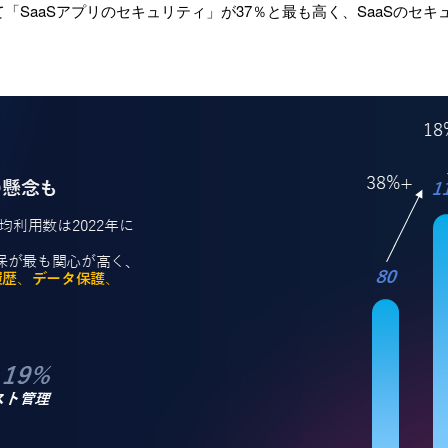
「SaaSアプリのセキュリティ」が37％と最も高く、SaaSのセキ