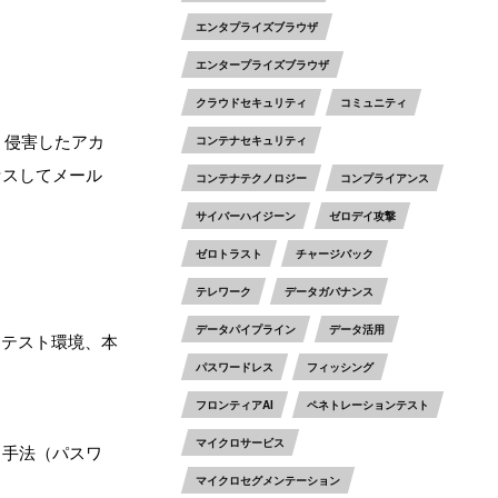
エンタプライズブラウザ
エンタープライズブラウザ
クラウドセキュリティ
コミュニティ
。侵害したアカ
コンテナセキュリティ
セスしてメール
コンテナテクノロジー
コンプライアンス
サイバーハイジーン
ゼロデイ攻撃
ゼロトラスト
チャージバック
テレワーク
データガバナンス
データパイプライン
データ活用
つテスト環境、本
パスワードレス
フィッシング
フロンティアAI
ペネトレーションテスト
マイクロサービス
く手法（パスワ
マイクロセグメンテーション