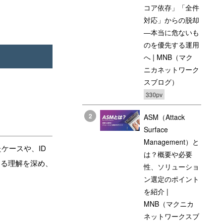
コア依存」「全件
対応」からの脱却
―本当に危ないも
のを優先する運用
へ | MNB（マク
ニカネットワーク
スブログ）
330pv
2
ASM（Attack
Surface
Management）と
ケースや、ID
は？概要や必要
する理解を深め、
性、ソリューショ
ン選定のポイント
を紹介 |
MNB（マクニカ
ネットワークスブ