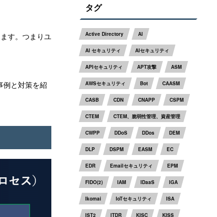
タグ
Active Directory
AI
ります。つまりユ
AI セキュリティ
AIセキュリティ
APIセキュリティ
APT攻撃
ASM
事例と対策を紹
AWSセキュリティ
Bot
CAASM
CASB
CDN
CNAPP
CSPM
CTEM
CTEM、脆弱性管理、資産管理
CWPP
DDoS
DDos
DEM
DLP
DSPM
EASM
EC
EDR
Emailセキュリティ
EPM
FIDO(2)
IAM
IDaaS
IGA
Ikomai
IoTセキュリティ
ISA
IST2
ITDR
KISC
KISS