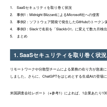
1. SaaSセキュリティを取り巻く状況
2. 事例1：Midnight BlizzardによるMicrosoft社への侵害
3. 事例2：ソフトウェア開発で発生したGitHubのトークン
4. 事例3：Slackで名前を「SlackbＯt」に変えて数カ月
5. まとめ
1. SaaSセキュリティを取り巻く状況
リモートワークや分散型チームによる業務の在り方が急速に
しました。さらに、ChatGPTをはじめとする生成AIの登場
米国調査会社レポート（※参考1）によれば、1企業あたり13