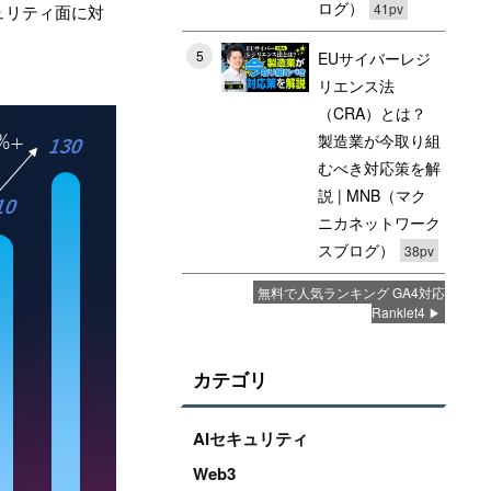
ログ）
41pv
ュリティ面に対
5
EUサイバーレジ
リエンス法
（CRA）とは？
製造業が今取り組
むべき対応策を解
説 | MNB（マク
ニカネットワーク
スブログ）
38pv
無料で人気ランキング GA4対応
Ranklet4
カテゴリ
AIセキュリティ
Web3