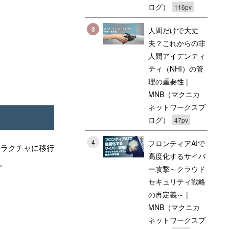
ログ）
116pv
3
人間だけで大丈
夫？これからの非
人間アイデンティ
ティ（NHI）の管
理の重要性 |
MNB（マクニカ
ネットワークスブ
ログ）
47pv
4
フロンティアAIで
トラクチャに移行
高度化するサイバ
た。
ー攻撃～クラウド
セキュリティ戦略
の再定義～ |
MNB（マクニカ
ネットワークスブ