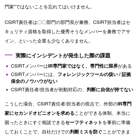
門家"ではないことを忘れてはいけません。
CSIRT責任者は〇〇部門の部門長が兼務、
CSIRT
担当者はセ
キュリティ資格を取得した優秀そうなメンバーを兼務でアサ
イン、といった企業も少なくありません。
実際にインシデントが発生した際の課題
CSIRTメンバーは
IR専門家ではなく、専門性に限界
がある
CSIRTメンバーには、
フォレンジックツールの扱い / 証拠
保全のノウハウがない
CSIRT責任者
/
担当者が初動対応の、
判断に自信が持てない
こうした場合、
CSIRT
責任者
/
担当者の視点で、外部の
IR専門
家にセカンドオピニオンを求める
ことができる体制、本当に
困ったときにすぐ相談できる
セーフティネット
を事前に準備
しておくことで、自社だけでの
判断ミスを防ぐ
ことができま