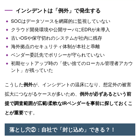
インシデントは「例外」で発生する
SOCはデータソースを網羅的に監視していない
クラウド開発環境や公開サーバに
EDR
が未導入
古い
OS
や保守切れのシステムが社内に残存
海外拠点のセキュリティ体制が本社と乖離
ベンダー委託先でポリシーが守られていない
初期セットアップ時の「使い捨てのローカル管理者アカウ
ント」が残っていた
こうした
例外
が、インシデントの温床になり、想定外の被害
拡大につながるケースが多いため、
例外が必ずあるという前
提で調査範囲が広範
/
柔軟な
IR
ベンダーを事前に探しておくこ
とが重要
です。
落とし穴②：自社で「封じ込め」できる？！