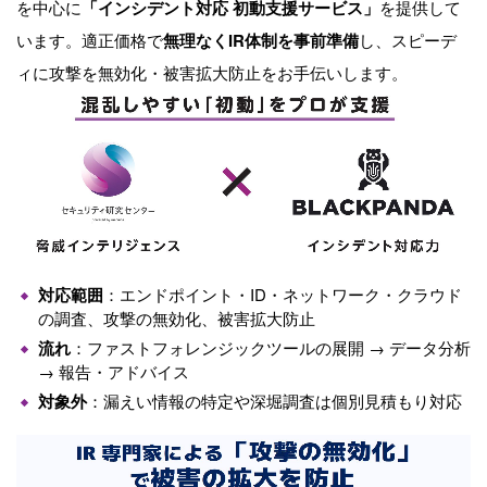
を中心に
「インシデント対応 初動支援サービス」
を提供して
います。適正価格で
無理なくIR体制を事前準備
し、スピーデ
ィに攻撃を無効化・被害拡大防止をお手伝いします。
対応範囲
：エンドポイント・
ID
・ネットワーク・クラウド
の調査、攻撃の無効化、被害拡大防止
流れ
：ファストフォレンジックツールの展開
→
データ分析
→
報告・アドバイス
対象外
：漏えい情報の特定や深堀調査は個別見積もり対応