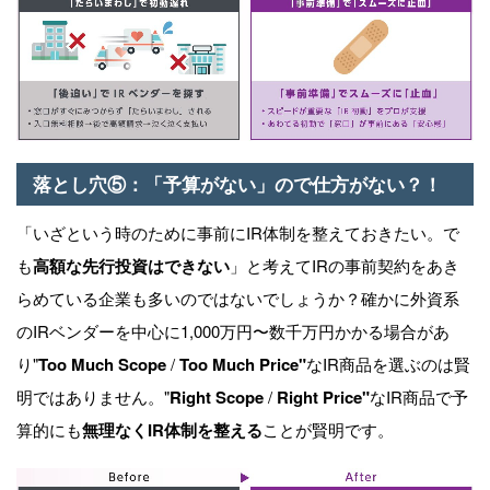
落とし穴
⑤
：「予算がない」ので仕方がない？！
「いざという時のために事前に
IR
体制を整えておきたい。で
も
高額な先行投資はできない
」と考えて
IR
の事前契約をあき
らめている企業も多いのではないでしょうか？確かに外資系
の
IR
ベンダーを中心に
1,000
万円〜数千万円かかる場合があ
り"
Too Much Scope
/
Too Much Price"
な
IR
商品を選ぶのは賢
明ではありません。"
Right Scope
/
Right Price"
な
IR
商品で予
算的にも
無理なくIR体制を整える
ことが賢明です。