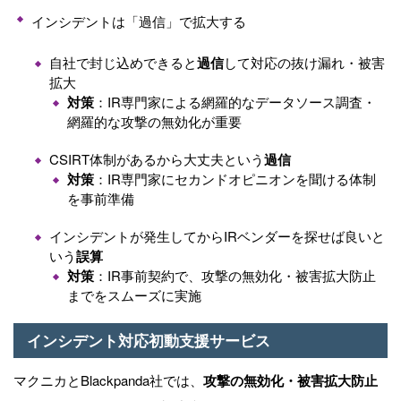
インシデントは「過信」で拡大する
自社で封じ込めできると
過信
して対応の抜け漏れ・被害
拡大
対策
：IR専門家による網羅的なデータソース調査・
網羅的な攻撃の無効化が重要
CSIRT体制があるから大丈夫という
過信
対策
：IR専門家にセカンドオピニオンを聞ける体制
を事前準備
インシデントが発生してから
IR
ベンダーを探せば良いと
いう
誤算
対策
：IR事前契約で、攻撃の無効化・被害拡大防止
までをスムーズに実施
インシデント対応初動支援サービス
マクニカと
Blackpanda
社では、
攻撃の無効化・被害拡大防止