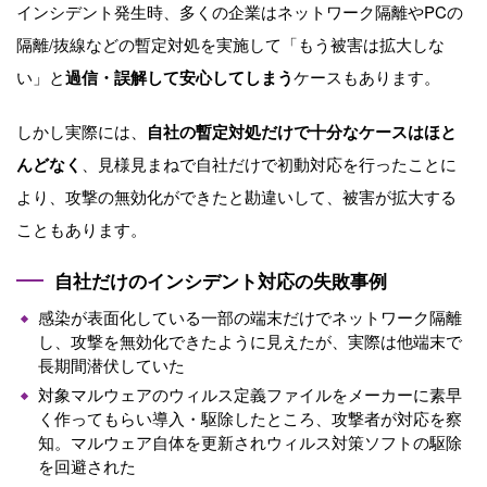
インシデント発生時、多くの企業はネットワーク隔離や
PC
の
隔離
/
抜線などの暫定対処を実施して「もう被害は拡大しな
い」と
過信・誤解して安心してしまう
ケースもあります。
しかし実際には、
自社の暫定対処だけで十分なケースはほと
んどなく
、見様見まねで自社だけで初動対応を行ったことに
より、攻撃の無効化ができたと勘違いして、被害が拡大する
こともあります。
自社だけのインシデント対応の失敗事例
感染が表面化している一部の端末だけでネットワーク隔離
し、攻撃を無効化できたように見えたが、実際は他端末で
長期間潜伏していた
対象マルウェアのウィルス定義ファイルをメーカーに素早
く作ってもらい導入・駆除したところ、攻撃者が対応を察
知。マルウェア自体を更新されウィルス対策ソフトの駆除
を回避された