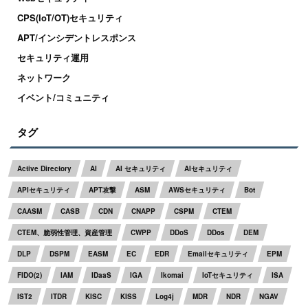
CPS(IoT/OT)セキュリティ
APT/インシデントレスポンス
セキュリティ運用
ネットワーク
イベント/コミュニティ
タグ
Active Directory
AI
AI セキュリティ
AIセキュリティ
APIセキュリティ
APT攻撃
ASM
AWSセキュリティ
Bot
CAASM
CASB
CDN
CNAPP
CSPM
CTEM
CTEM、脆弱性管理、資産管理
CWPP
DDoS
DDos
DEM
DLP
DSPM
EASM
EC
EDR
Emailセキュリティ
EPM
FIDO(2)
IAM
IDaaS
IGA
Ikomai
IoTセキュリティ
ISA
IST2
ITDR
KISC
KISS
Log4j
MDR
NDR
NGAV