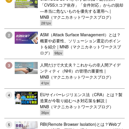
「CVSSスコア依存」「全件対応」からの脱却
―本当に危ないものを優先する運用へ |
MNB（マクニカネットワークスブログ）
281pv
ASM（Attack Surface Management）とは？
2
概要や必要性、ソリューション選定のポイン
トを紹介 | MNB（マクニカネットワークスブ
ログ）
98pv
人間だけで大丈夫？これからの非人間アイデ
3
ンティティ（NHI）の管理の重要性 |
MNB（マクニカネットワークスブログ）
41pv
EUサイバーレジリエンス法（CRA）とは？製
4
造業が今取り組むべき対応策を解説 |
MNB（マクニカネットワークスブログ）
36pv
RBI(Remote Browser Isolation)とは？Webブ
5