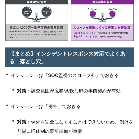
【まとめ】インシデントレスポンス対応でよくあ
る「落とし穴」
インシデントは「
SOC
監視のスコープ外」でおきる
対策
：調査範囲が広範
/
柔軟な
IR
の事前契約が有効
インシデントは「例外」でおきる
対策
：例外を完全になくすことはできないため、例外を
前提に
IR
体制の事前準備が重要