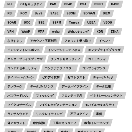
NHI
OTセキュリティ
PAM
PPAP
PSA
PSIRT
RASP
RBI
ROC
SaaS
SASE
SBOM
SD-WAN
SIEM
SOAR
SOC
SSE
SSPM
Taneva
UEBA
VBOS
VPN
WAAP
WAF
web3
Webスキミング
XDR
ZTNA
なりすまし
アカウント不正利用
アカウント乗っ取り
イベント
インシデントレスポンス
インシデントレディネス
エンタプライズブラウザ
エンタープライズブラウザ
クラウドセキュリティ
コミュニティ
コンテナセキュリティ
コンテナテクノロジー
コンプライアンス
サイバーハイジーン
ゼロデイ攻撃
ゼロトラスト
チャージバック
テレワーク
データガバナンス
データパイプライン
データ活用
パスワードレス
フィッシング
フロンティアAI
ペネトレーションテスト
マイクロサービス
マイクロセグメンテーション
モバイルセキュリティ
ランサムウェア
リスクレイティング
不正ログイン
事例
偽アカウント
動的制御
工場セキュリティ
教育/トレーニング
未然防止
法規制
特権ID
生成AI
脅威ハンティング