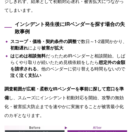
ジしきれず、結果として初動対応遅れ・被害拡大につながっ
てしまいます。
インシデント発生後に
IR
ベンダーを探す場合の失
敗事例
スコープ・価格・契約条件の調整
で数日～
1-2
週間かかり、
初動遅れ
により
被害が拡大
はじめは相談無料
だったため
IR
ベンダーと相談開始。しば
らくやり取りが続いたため見積依頼をしたら
想定外の金額
を請求される
。他のベンダーに切り替える時間もないので
泣く泣く支払い
調査範囲が広範・柔軟な
IR
ベンダーを事前に探して窓口を準
備
し、スムーズにインシデント初動対応を開始、攻撃の無効
化・被害拡大防止までを速やかに実施することが被害最小化
のカギとなります。