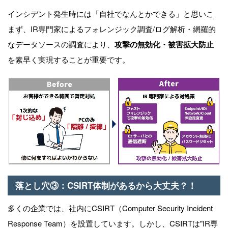
インシデント発生時には「自社でなんとかできる」と思いこ
まず、
IR
専門家によるフォレンジック調査
/
ログ解析・網羅的
なデータソースの調査により、
攻撃の無効化・被害拡大防止
を素早く実現することが重要です。
落とし穴
③
：
CSIRT
体制があるから大丈夫？！
多くの企業では、社内に
CSIRT
（
Computer Security Incident
Response Team
）を設置しています。しかし、
CSIRT
は"
IR
専