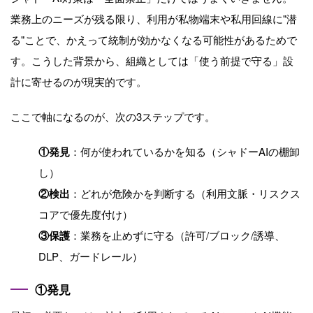
業務上のニーズが残る限り、利用が私物端末や私用回線に"潜
る"ことで、かえって統制が効かなくなる可能性があるためで
す。こうした背景から、組織としては「使う前提で守る」設
計に寄せるのが現実的です。
ここで軸になるのが、次の3ステップです。
①発見
：何が使われているかを知る（シャドーAIの棚卸
し）
②検出
：どれが危険かを判断する（利用文脈・リスクス
コアで優先度付け）
③保護
：業務を止めずに守る（許可/ブロック/誘導、
DLP、ガードレール）
①発見