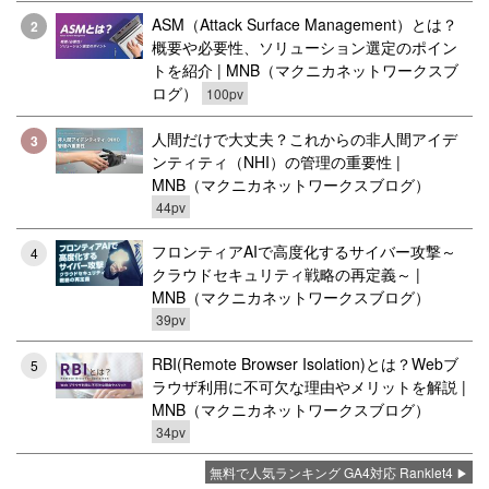
ASM（Attack Surface Management）とは？
2
概要や必要性、ソリューション選定のポイン
トを紹介 | MNB（マクニカネットワークスブ
ログ）
100pv
人間だけで大丈夫？これからの非人間アイデ
3
ンティティ（NHI）の管理の重要性 |
MNB（マクニカネットワークスブログ）
44pv
フロンティアAIで高度化するサイバー攻撃～
4
クラウドセキュリティ戦略の再定義～ |
MNB（マクニカネットワークスブログ）
39pv
RBI(Remote Browser Isolation)とは？Webブ
5
ラウザ利用に不可欠な理由やメリットを解説 |
MNB（マクニカネットワークスブログ）
34pv
無料で人気ランキング GA4対応 Ranklet4