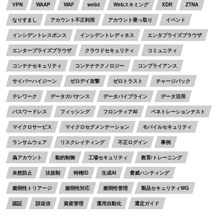
VPN
WAAP
WAF
web3
Webスキミング
XDR
ZTNA
なりすまし
アカウント不正利用
アカウント乗っ取り
イベント
インシデントレスポンス
インシデントレディネス
エンタプライズブラウザ
エンタープライズブラウザ
クラウドセキュリティ
コミュニティ
コンテナセキュリティ
コンテナテクノロジー
コンプライアンス
サイバーハイジーン
ゼロデイ攻撃
ゼロトラスト
チャージバック
テレワーク
データガバナンス
データパイプライン
データ活用
パスワードレス
フィッシング
フロンティアAI
ペネトレーションテスト
マイクロサービス
マイクロセグメンテーション
モバイルセキュリティ
ランサムウェア
リスクレイティング
不正ログイン
事例
偽アカウント
動的制御
工場セキュリティ
教育/トレーニング
未然防止
法規制
特権ID
生成AI
脅威ハンティング
脆弱性トリアージ
脆弱性対応
脆弱性管理
製品セキュリティWG
認証
誤送信
資産管理
運用自動化
選定ガイド