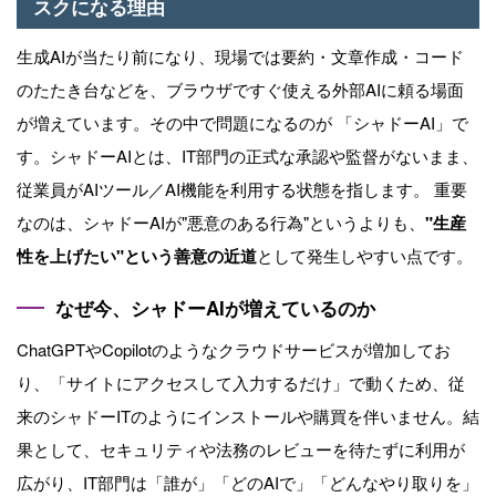
スクになる理由
生成AIが当たり前になり、現場では要約・文章作成・コード
のたたき台などを、ブラウザですぐ使える外部AIに頼る場面
が増えています。その中で問題になるのが 「シャドーAI」で
す。シャドーAIとは、IT部門の正式な承認や監督がないまま、
従業員がAIツール／AI機能を利用する状態を指します。 重要
なのは、シャドーAIが"悪意のある行為"というよりも、
"
生産
性を上げたい
"
という善意の近道
として発生しやすい点です。
なぜ今、シャドーAIが増えているのか
ChatGPTやCopilotのようなクラウドサービスが増加してお
り、「サイトにアクセスして入力するだけ」で動くため、従
来のシャドーITのようにインストールや購買を伴いません。結
果として、セキュリティや法務のレビューを待たずに利用が
広がり、IT部門は「誰が」「どのAIで」「どんなやり取りを」