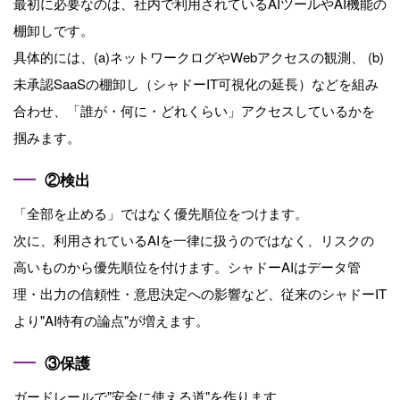
最初に必要なのは、社内で利用されているAIツールやAI機能の
棚卸しです。
具体的には、(a)ネットワークログやWebアクセスの観測、
(b)
未承認SaaSの棚卸し（シャドーIT可視化の延長）などを組み
合わせ、「誰が・何に・どれくらい」アクセスしているかを
掴みます。
②検出
「全部を止める」ではなく優先順位をつけます。
次に、利用されているAIを一律に扱うのではなく、リスクの
高いものから優先順位を付けます。シャドーAIはデータ管
理・出力の信頼性・意思決定への影響など、従来のシャドーIT
より"AI特有の論点"が増えます。
③保護
ガードレールで"安全に使える道"を作ります。