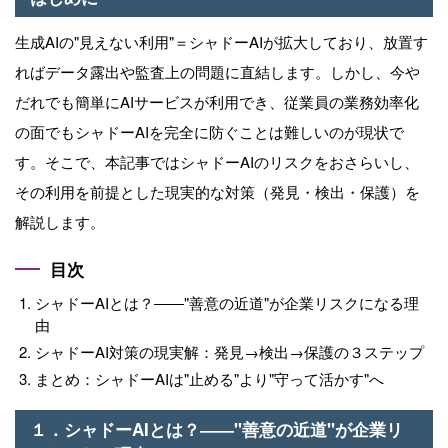
生成AIの"見えない利用"＝シャドーAIが拡大しており、放置す
ればデータ露出や監査上の問題に直結します。しかし、今や
だれでも簡単にAIサービスが利用でき、従業員の業務効率化
の面でもシャドーAIを完全に防ぐことは難しいのが現状で
す。そこで、本記事ではシャドーAIのリスクをおさらいし、
その利用を前提とした現実的な対策（発見・検出・保護）を
解説します。
目次
シャドーAIとは？――"善意の近道"が企業リスクになる理
由
シャドーAI対策の現実解：発見→検出→保護の３ステップ
まとめ：シャドーAIは"止める"より"守って活かす"へ
１．シャドーAIとは？――"善意の近道"が企業リ