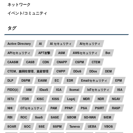
ネットワーク
イベント/コミュニティ
タグ
Active Directory
AI
AI セキュリティ
AIセキュリティ
APIセキュリティ
APT攻撃
ASM
AWSセキュリティ
Bot
CAASM
CASB
CDN
CNAPP
CSPM
CTEM
CTEM、脆弱性管理、資産管理
CWPP
DDoS
DDos
DEM
DLP
DSPM
EASM
EC
EDR
Emailセキュリティ
EPM
FIDO(2)
IAM
IDaaS
IGA
Ikomai
IoTセキュリティ
ISA
IST2
ITDR
KISC
KISS
Log4j
MDR
NDR
NGAV
NHI
OTセキュリティ
PAM
PPAP
PSA
PSIRT
RASP
RBI
ROC
SaaS
SASE
SBOM
SD-WAN
SIEM
SOAR
SOC
SSE
SSPM
Taneva
UEBA
VBOS