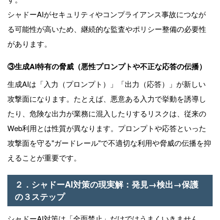
シャドーAIがセキュリティやコンプライアンス事故につなが
る可能性が高いため、継続的な監査やポリシー整備の必要性
があります。
③生成AI特有の脅威（悪性プロンプトや不正な応答の伝播）
生成AIは「入力（プロンプト）」「出力（応答）」が新しい
攻撃面になります。たとえば、悪意ある入力で挙動を誘導し
たり、危険な出力が業務に混入したりするリスクは、従来の
Web利用とは性質が異なります。プロンプトや応答といった
攻撃面を守る"ガードレール"で不適切な利用や脅威の伝播を抑
えることが重要です。
２．シャドーAI対策の現実解：発見→検出→保護
の３ステップ
シャドーAI対策は「全面禁止」だけではうまくいきません。