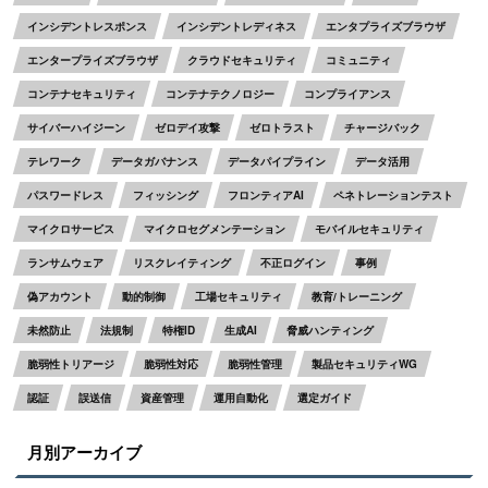
インシデントレスポンス
インシデントレディネス
エンタプライズブラウザ
エンタープライズブラウザ
クラウドセキュリティ
コミュニティ
コンテナセキュリティ
コンテナテクノロジー
コンプライアンス
サイバーハイジーン
ゼロデイ攻撃
ゼロトラスト
チャージバック
テレワーク
データガバナンス
データパイプライン
データ活用
パスワードレス
フィッシング
フロンティアAI
ペネトレーションテスト
マイクロサービス
マイクロセグメンテーション
モバイルセキュリティ
ランサムウェア
リスクレイティング
不正ログイン
事例
偽アカウント
動的制御
工場セキュリティ
教育/トレーニング
未然防止
法規制
特権ID
生成AI
脅威ハンティング
脆弱性トリアージ
脆弱性対応
脆弱性管理
製品セキュリティWG
認証
誤送信
資産管理
運用自動化
選定ガイド
月別アーカイブ