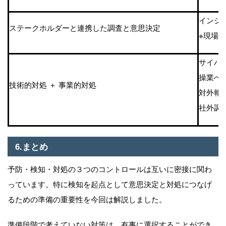
インシ
ステークホルダーと連携した調査と意思決定
※現場
サイバ
操業へ
技術的対処 ＋ 事業的対処
対外報
社外調
6.まとめ
予防・検知・対処の３つのコントロールは互いに密接に関わ
っています。特に検知を起点として意思決定と対処につなげ
るための準備の重要性を今回は解説しました。
準備段階で考えていない対策は、有事に選択することができ