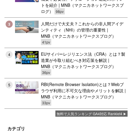
トを紹介 | MNB（マクニカネットワークスブ
ログ）
98pv
人間だけで大丈夫？これからの非人間アイデ
3
ンティティ（NHI）の管理の重要性 |
MNB（マクニカネットワークスブログ）
41pv
EUサイバーレジリエンス法（CRA）とは？製
4
造業が今取り組むべき対応策を解説 |
MNB（マクニカネットワークスブログ）
36pv
RBI(Remote Browser Isolation)とは？Webブ
5
ラウザ利用に不可欠な理由やメリットを解説 |
MNB（マクニカネットワークスブログ）
33pv
無料で人気ランキング GA4対応 Ranklet4
カテゴリ