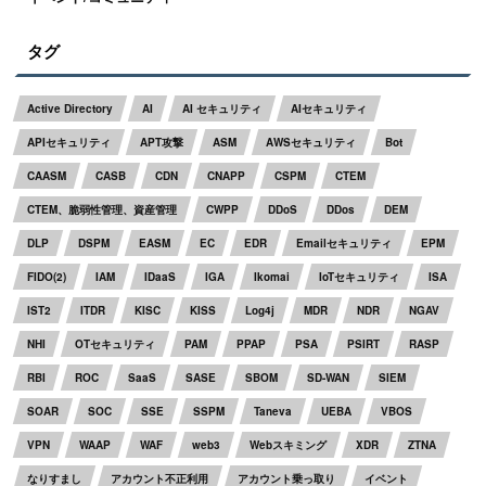
タグ
Active Directory
AI
AI セキュリティ
AIセキュリティ
APIセキュリティ
APT攻撃
ASM
AWSセキュリティ
Bot
CAASM
CASB
CDN
CNAPP
CSPM
CTEM
CTEM、脆弱性管理、資産管理
CWPP
DDoS
DDos
DEM
DLP
DSPM
EASM
EC
EDR
Emailセキュリティ
EPM
FIDO(2)
IAM
IDaaS
IGA
Ikomai
IoTセキュリティ
ISA
IST2
ITDR
KISC
KISS
Log4j
MDR
NDR
NGAV
NHI
OTセキュリティ
PAM
PPAP
PSA
PSIRT
RASP
RBI
ROC
SaaS
SASE
SBOM
SD-WAN
SIEM
SOAR
SOC
SSE
SSPM
Taneva
UEBA
VBOS
VPN
WAAP
WAF
web3
Webスキミング
XDR
ZTNA
なりすまし
アカウント不正利用
アカウント乗っ取り
イベント