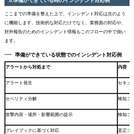
5.準備ができている時のインシデント対応例
ここまでの準備を整えた上で、インシデント対応は次のよう
に機能します。技術的な対応だけでなく、業務⾯の対応や、
対外報告のためのインシデント情報もこのフローの中で揃い
ます。
準備ができている状態でのインシデント対応例
アラートから対処まで
内容
アラート発⽣
セキュ
セベリティ分解
検知コ
攻撃内容・場所・影響範囲の提⽰
検知コ
プレイブックに基づく対応
是正コ