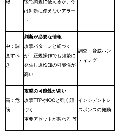
報
後で調査に使えるが、今
は判断に使えないアラー
ト
判断が必要な情報
中：調
攻撃パターンと紐づく
調査・脅威ハン
査すべ
が、正規操作でも頻繁に
ティング
き
発⽣し過検知の可能性が
⾼い
攻撃の可能性が⾼い
⾼：危
攻撃
TTP
や
IOC
と強く紐
インシデントレ
険
づく
スポンスの発動
重要アセットが関わる 等