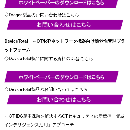
◇Dragos製品のお問い合わせはこちら
DeviceTotal
～
OT/IoT/
ネットワーク機器向け脆弱性管理プラ
ットフォーム～
◇
DeviceTotal
製品に関する資料の
DL
はこちら
◇
DeviceTotal
製品のお問い合わせはこちら
◇
OT-IDS
運用課題を解決する
OT
セキュリティの新標準「脅威
インテリジェンス活用」アプローチ