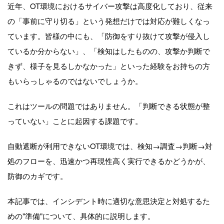
近年、
OT
環境におけるサイバー攻撃は⾼度化しており、従来
の「事前に守り切る」という発想だけでは対応が難しくなっ
ています。皆様の中にも、「防御をすり抜けて攻撃が侵⼊し
ているか分からない」、「検知はしたものの、攻撃か判断で
きず、様⼦を⾒るしかなかった」といった経験をお持ちの⽅
もいらっしゃるのではないでしょうか。
これはツールの問題ではありません。「判断できる状態が整
っていない」ことに起因する課題です。
⾃動遮断が利⽤できない
OT
環境では、検知→調査→判断→対
処のフローを、迅速かつ再現性⾼く実⾏できるかどうかが、
防御のカギです。
本記事では、インシデント時に適切な意思決定と対処するた
めの"準備"について、具体的に説明します。