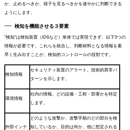
か、⽌めるべきか、様⼦を⾒るべきかを速やかに判断できる
ようにします。
検知を機能させる３要素
"検知"は検知装置（
IDS
など）単体では実現できず、以下
3
つの
情報が必要です。これらを統合し、判断材料となる情報を素
早く⽣み出すことが、検知的コントロールの役割です。
セキュリティ装置のアラート。技術的異常パ
検知情報
ターンを⽰します。
社内の情報。どの設備・⼯程・部署かを特定
環境情報
します。
どのような攻撃か、攻撃⼿順のどの部分を検
外部インテ
知しているか、⽬的は何か、他に想定される